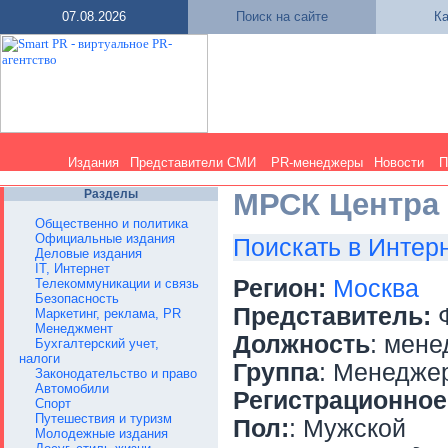
07.08.2026
Поиск на сайте
Ка
Издания
Представители СМИ
PR-менеджеры
Новости
П
Разделы
МРСК Центра
Общественно и политика
Официальные издания
Поискать в Интер
Деловые издания
IT, Интернет
Регион:
Москва
Телекоммуникации и связь
Безопасность
Представитель:
Ф
Маркетинг, реклама, PR
Менеджмент
Должность
: мен
Бухгалтерский учет,
налоги
Группа
: Менедже
Законодательство и право
Автомобили
Регистрационное
Спорт
Путешествия и туризм
Пол:
: Мужской
Молодежные издания