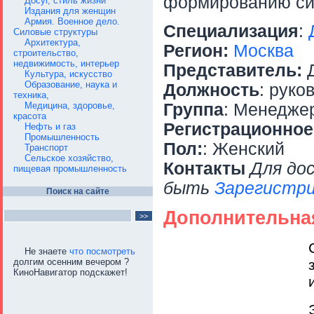
формированию си
Досуг, стиль жизни
Издания для женщин
Армия. Военное дело.
Специализация
:
Силовые структуры
Архитектура,
Регион:
Москва
строительство,
недвижимость, интерьер
Представитель:
Д
Культура, искусство
Образование, наука и
Должность
: руко
техника,
Медицина, здоровье,
Группа
: Менедже
красота
Регистрационное
Нефть и газ
Промышленность
Пол:
: Женский
Транспорт
Сельское хозяйство,
Контакты
Для до
пищевая промышленность
быть
Зарегистри
Поиск на сайте
Дополнительна
Не знаете
что посмотреть
долгим осенним вечером ?
КиноНавигатор подскажет!