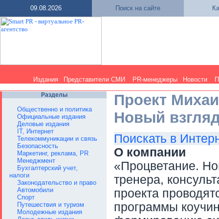
09.08.2026
Поиск на сайте
Ка
Издания
Представители СМИ
PR-менеджеры
Новости
П
Разделы
Проект Михаи
Общественно и политика
Новый взгля
Официальные издания
Деловые издания
IT, Интернет
Поискать в Интер
Телекоммуникации и связь
Безопасность
О компании
Маркетинг, реклама, PR
Менеджмент
«Процветание. Нов
Бухгалтерский учет,
налоги
тренера, консульт
Законодательство и право
Автомобили
проекта проводят
Спорт
программы коучин
Путешествия и туризм
Молодежные издания