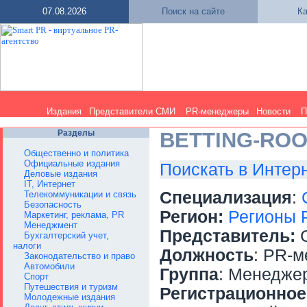
07.08.2026
Поиск на сайте
Ка
Издания
Представители СМИ
PR-менеджеры
Новости
П
Разделы
BETTING-RO
Общественно и политика
Официальные издания
Поискать в Интер
Деловые издания
IT, Интернет
Специализация
:
Телекоммуникации и связь
Безопасность
Регион:
Регионы 
Маркетинг, реклама, PR
Менеджмент
Представитель:
С
Бухгалтерский учет,
налоги
Должность
: PR-
Законодательство и право
Автомобили
Группа
: Менедже
Спорт
Путешествия и туризм
Регистрационное
Молодежные издания