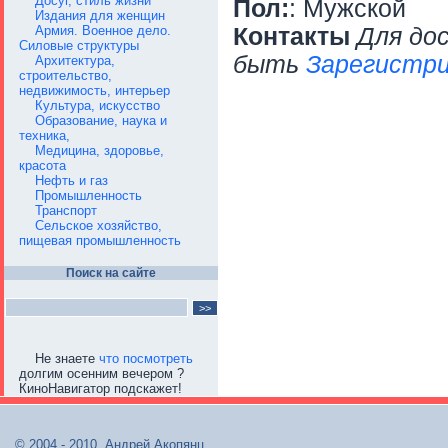
Досуг, стиль жизни
Пол:
: Мужской
Издания для женщин
Армия. Военное дело.
Контакты
Для до
Силовые структуры
быть
Зарегистри
Архитектура,
строительство,
недвижимость, интерьер
Культура, искусство
Образование, наука и
техника,
Медицина, здоровье,
красота
Нефть и газ
Промышленность
Транспорт
Сельское хозяйство,
пищевая промышленность
Поиск на сайте
Не знаете
что посмотреть
долгим осенним вечером ?
КиноНавигатор подскажет!
© 2004 - 2010, Андрей Акопянц