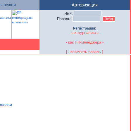
я печати
Авторизация
Имя:
Пароль:
Регистрация:
- как журналиста -
- как PR-менеджера -
[ напомнить пароль ]
ателем