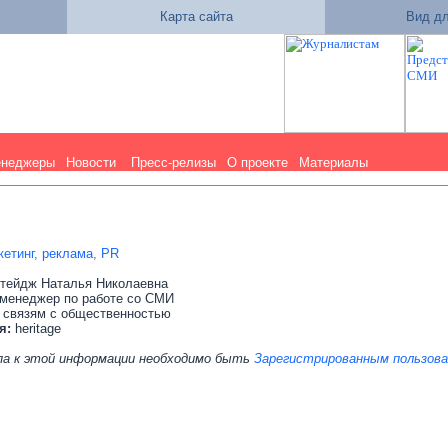
Карта сайта
Вид дл
енеджеры
Новости
Пресс-релизы
О проекте
Материалы
етинг, реклама, PR
тейдж Наталья Николаевна
 менеджер по работе со СМИ
 связям с общественностью
я:
heritage
па к этой информации необходимо быть
Зарегистрированным пользов