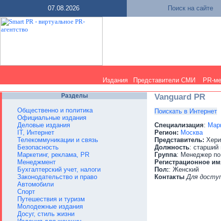
07.08.2026
Поиск на сайте
Издания
Представители СМИ
PR-м
Разделы
Vanguard PR
Общественно и политика
Поискать в Интернет
Официальные издания
Деловые издания
Специализация
:
Марк
IT, Интернет
Регион:
Москва
Телекоммуникации и связь
Представитель:
Хери
Безопасность
Должность
: старший
Маркетинг, реклама, PR
Группа
: Менеджер по
Менеджмент
Регистрационное им
Бухгалтерский учет, налоги
Пол:
: Женский
Законодательство и право
Контакты
Для досту
Автомобили
Спорт
Путешествия и туризм
Молодежные издания
Досуг, стиль жизни