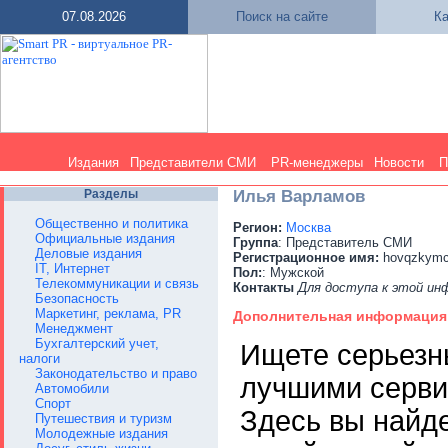
07.08.2026
Поиск на сайте
Ка
Издания
Представители СМИ
PR-менеджеры
Новости
П
Разделы
Илья Варламов
Общественно и политика
Регион:
Москва
Официальные издания
Группа
: Представитель СМИ
Деловые издания
Регистрационное имя:
hovqzkym
IT, Интернет
Пол:
: Мужской
Телекоммуникации и связь
Контакты
Для доступа к этой и
Безопасность
Маркетинг, реклама, PR
Дополнительная информация
Менеджмент
Бухгалтерский учет,
Ищете серьезн
налоги
Законодательство и право
лучшими серви
Автомобили
Спорт
Здесь вы найд
Путешествия и туризм
Молодежные издания