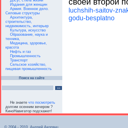
своей второй 
Досуг, стиль жизни
Издания для женщин
luchshih-saitov-zna
Армия. Военное дело.
Силовые структуры
godu-besplatno
Архитектура,
строительство,
недвижимость, интерьер
Культура, искусство
Образование, наука и
техника,
Медицина, здоровье,
красота
Нефть и газ
Промышленность
Транспорт
Сельское хозяйство,
пищевая промышленность
Поиск на сайте
Не знаете
что посмотреть
долгим осенним вечером ?
КиноНавигатор подскажет!
© 2004 - 2010, Андрей Акопянц