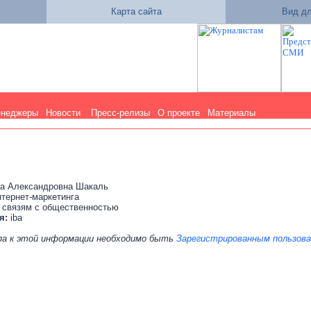
Карта сайта
Вид дл
енеджеры
Новости
Пресс-релизы
О проекте
Материалы
а Александровна Шакаль
нтернет-маркетинга
 связям с общественностью
я:
iba
па к этой информации необходимо быть
Зарегистрированным пользов