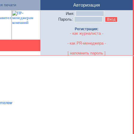
я печати
Авторизация
Имя:
Пароль:
Регистрация:
- как журналиста -
- как PR-менеджера -
[ напомнить пароль ]
ателем