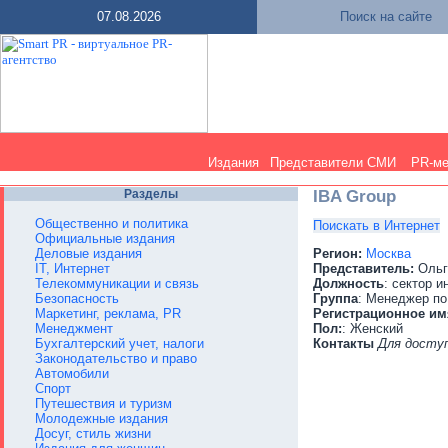
07.08.2026
Поиск на сайте
Издания
Представители СМИ
PR-м
Разделы
IBA Group
Общественно и политика
Поискать в Интернет
Официальные издания
Деловые издания
Регион:
Москва
IT, Интернет
Представитель:
Ольг
Телекоммуникации и связь
Должность
: сектор и
Безопасность
Группа
: Менеджер по
Маркетинг, реклама, PR
Регистрационное им
Менеджмент
Пол:
: Женский
Бухгалтерский учет, налоги
Контакты
Для досту
Законодательство и право
Автомобили
Спорт
Путешествия и туризм
Молодежные издания
Досуг, стиль жизни