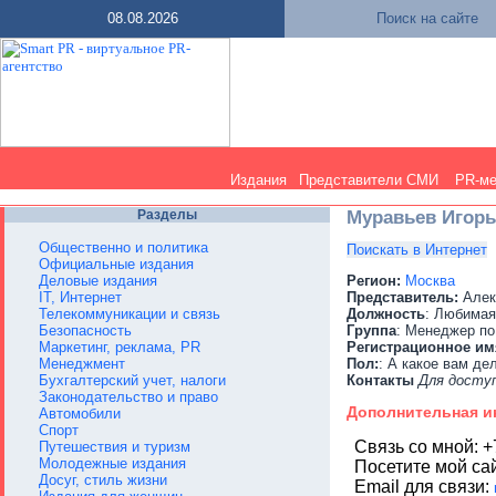
08.08.2026
Поиск на сайте
Издания
Представители СМИ
PR-м
Разделы
Муравьев Игорь
Общественно и политика
Поискать в Интернет
Официальные издания
Деловые издания
Регион:
Москва
IT, Интернет
Представитель:
Алек
Телекоммуникации и связь
Должность
: Любимая
Безопасность
Группа
: Менеджер по
Маркетинг, реклама, PR
Регистрационное им
Менеджмент
Пол:
: А какое вам де
Бухгалтерский учет, налоги
Контакты
Для досту
Законодательство и право
Дополнительная 
Автомобили
Спорт
Связь со мной: +
Путешествия и туризм
Молодежные издания
Посетите мой са
Досуг, стиль жизни
Email для связи: