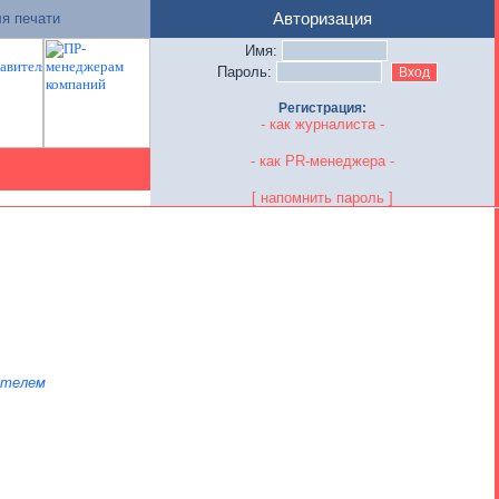
я печати
Авторизация
Имя:
Пароль:
Регистрация:
- как журналиста -
- как PR-менеджера -
[ напомнить пароль ]
ателем