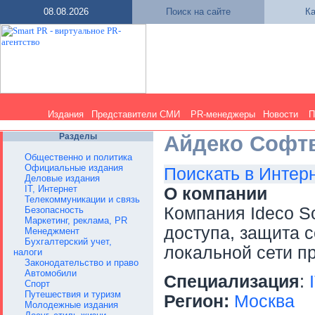
08.08.2026
Поиск на сайте
Ка
Издания
Представители СМИ
PR-менеджеры
Новости
П
Разделы
Айдеко Софт
Общественно и политика
Официальные издания
Поискать в Интер
Деловые издания
IT, Интернет
О компании
Телекоммуникации и связь
Компания Ideco So
Безопасность
Маркетинг, реклама, PR
доступа, защита с
Менеджмент
Бухгалтерский учет,
локальной сети п
налоги
Законодательство и право
Автомобили
Специализация
:
Спорт
Путешествия и туризм
Регион:
Москва
Молодежные издания