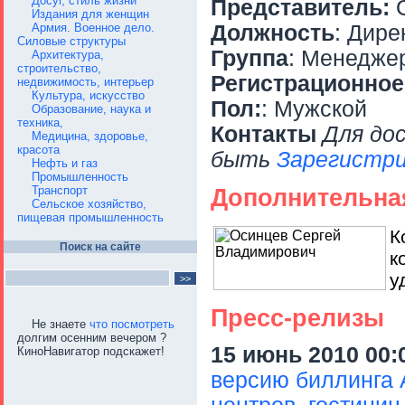
Досуг, стиль жизни
Представитель:
О
Издания для женщин
Армия. Военное дело.
Должность
: Дире
Силовые структуры
Группа
: Менедже
Архитектура,
строительство,
Регистрационное
недвижимость, интерьер
Культура, искусство
Пол:
: Мужской
Образование, наука и
техника,
Контакты
Для до
Медицина, здоровье,
красота
быть
Зарегистри
Нефть и газ
Промышленность
Транспорт
Дополнительна
Сельское хозяйство,
пищевая промышленность
К
Поиск на сайте
к
у
Пресс-релизы
Не знаете
что посмотреть
долгим осенним вечером ?
15 июнь 2010 00:
КиноНавигатор подскажет!
версию биллинга 