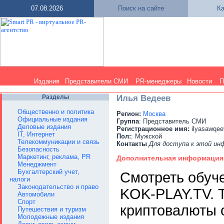
07.08.2026
Поиск на сайте
Ка
Издания
Представители СМИ
PR-менеджеры
Новости
П
Разделы
Илья Ведеев
Общественно и политика
Регион:
Москва
Официальные издания
Группа
: Представитель СМИ
Деловые издания
Регистрационное имя:
ilyasawqee
IT, Интернет
Пол:
: Мужской
Телекоммуникации и связь
Контакты
Для доступа к этой и
Безопасность
Маркетинг, реклама, PR
Дополнительная информация
Менеджмент
Бухгалтерский учет,
Смотреть обуче
налоги
Законодательство и право
KOK-PLAY.TV. 
Автомобили
Спорт
криптовалюты 
Путешествия и туризм
Молодежные издания