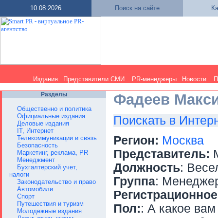
10.08.2026
Поиск на сайте
Ка
Издания
Представители СМИ
PR-менеджеры
Новости
П
Разделы
Фадеев Макс
Общественно и политика
Официальные издания
Поискать в Интер
Деловые издания
IT, Интернет
Регион:
Москва
Телекоммуникации и связь
Безопасность
Представитель:
М
Маркетинг, реклама, PR
Менеджмент
Должность
: Весе
Бухгалтерский учет,
налоги
Группа
: Менедже
Законодательство и право
Автомобили
Регистрационное
Спорт
Путешествия и туризм
Пол:
: А какое вам
Молодежные издания