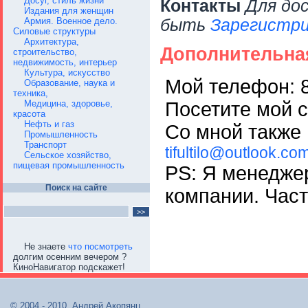
Досуг, стиль жизни
Контакты
Для до
Издания для женщин
Армия. Военное дело.
быть
Зарегистри
Силовые структуры
Архитектура,
Дополнительна
строительство,
недвижимость, интерьер
Культура, искусство
Мой телефон: 
Образование, наука и
техника,
Посетите мой 
Медицина, здоровье,
красота
Нефть и газ
Со мной также 
Промышленность
Транспорт
tifultilo@outlook.co
Сельское хозяйство,
пищевая промышленность
PS: Я менеджер
Поиск на сайте
компании. Част
Не знаете
что посмотреть
долгим осенним вечером ?
КиноНавигатор подскажет!
© 2004 - 2010, Андрей Акопянц