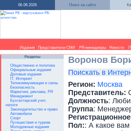
06.08.2026
Поиск на сайте
Ка
Издания
Представители СМИ
PR-менеджеры
Новости
П
Разделы
Воронов Бор
Общественно и политика
Официальные издания
Поискать в Интер
Деловые издания
IT, Интернет
Регион:
Москва
Телекоммуникации и связь
Безопасность
Представитель:
С
Маркетинг, реклама, PR
Менеджмент
Должность
: Люб
Бухгалтерский учет,
налоги
Группа
: Менедже
Законодательство и право
Автомобили
Регистрационное
Спорт
Путешествия и туризм
Пол:
: А какое вам
Молодежные издания