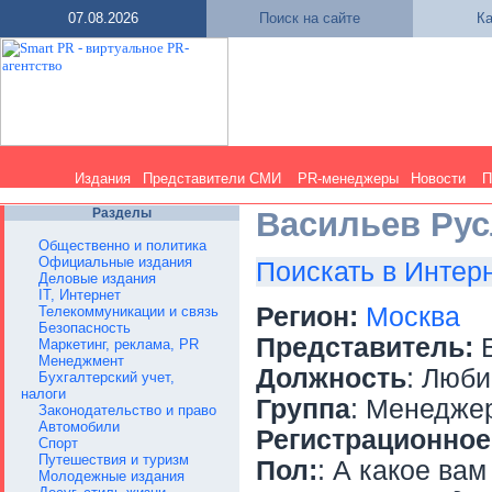
07.08.2026
Поиск на сайте
Ка
Издания
Представители СМИ
PR-менеджеры
Новости
П
Разделы
Васильев Рус
Общественно и политика
Официальные издания
Поискать в Интер
Деловые издания
IT, Интернет
Регион:
Москва
Телекоммуникации и связь
Безопасность
Представитель:
Б
Маркетинг, реклама, PR
Менеджмент
Должность
: Люб
Бухгалтерский учет,
налоги
Группа
: Менедже
Законодательство и право
Автомобили
Регистрационное
Спорт
Путешествия и туризм
Пол:
: А какое вам
Молодежные издания