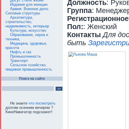
Досуг, стиль жизни
Должность
: Руко
Издания для женщин
Армия. Военное дело.
Группа
: Менедже
Силовые структуры
Регистрационное
Архитектура,
строительство,
Пол:
: Женский
недвижимость, интерьер
Культура, искусство
Контакты
Для до
Образование, наука и
техника,
быть
Зарегистри
Медицина, здоровье,
красота
Нефть и газ
Промышленность
Транспорт
Сельское хозяйство,
пищевая промышленность
Поиск на сайте
Не знаете
что посмотреть
долгим осенним вечером ?
КиноНавигатор подскажет!