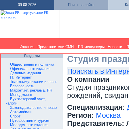
09.08.2026
Поиск на сайте
Ка
Издания
Представители СМИ
PR-менеджеры
Новости
П
Разделы
Студия празд
Общественно и политика
Официальные издания
Поискать в Интер
Деловые издания
IT, Интернет
О компании
Телекоммуникации и связь
Студия празднико
Безопасность
Маркетинг, реклама, PR
рождений, свидан
Менеджмент
Бухгалтерский учет,
налоги
Специализация
:
Законодательство и право
Автомобили
Регион:
Москва
Спорт
Путешествия и туризм
Представитель:
Л
Молодежные издания