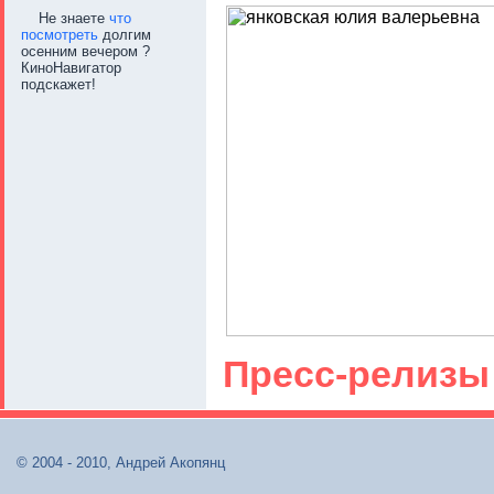
Не знаете
что
посмотреть
долгим
осенним вечером ?
КиноНавигатор
подскажет!
Пресс-релизы
© 2004 - 2010, Андрей Акопянц