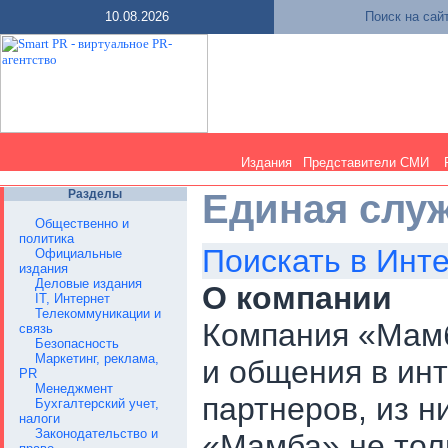
10.08.2026
Поиск на сай
Издания
Представители СМИ
Разделы
Единая слу
Общественно и
политика
Поискать в Инт
Официальные
издания
Деловые издания
О компании
IT, Интернет
Телекоммуникации и
Компания «Мамб
связь
Безопасность
Маркетинг, реклама,
и общения в ин
PR
Менеджмент
партнеров, из ни
Бухгалтерский учет,
налоги
Законодательство и
«Мамба» не тол