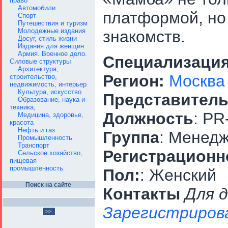
право
Автомобили
платформой, но
Спорт
Путешествия и туризм
Молодежные издания
знакомств.
Досуг, стиль жизни
Издания для женщин
Армия. Военное дело.
Специализаци
Силовые структуры
Архитектура,
Регион:
Москва
строительство,
недвижимость, интерьер
Культура, искусство
Представитель
Образование, наука и
техника,
Должность
: P
Медицина, здоровье,
красота
Нефть и газ
Группа
: Менедж
Промышленность
Транспорт
Регистрационн
Сельское хозяйство,
пищевая
промышленность
Пол:
: Женский
Поиск на сайте
Контакты
Для 
Зарегистриров