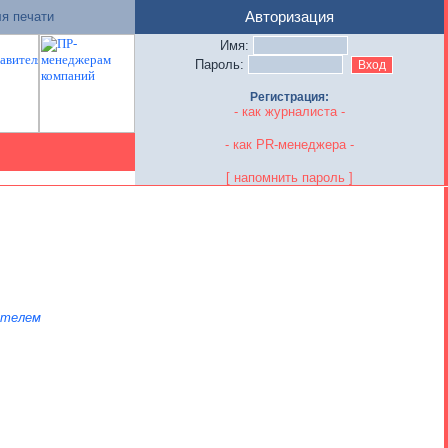
я печати
Авторизация
Имя:
Пароль:
Регистрация:
- как журналиста -
- как PR-менеджера -
[ напомнить пароль ]
ателем