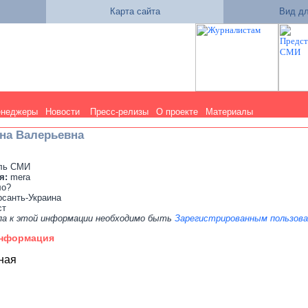
Карта сайта
Вид дл
енеджеры
Новости
Пресс-релизы
О проекте
Материалы
на Валерьевна
ель СМИ
я:
mera
ло?
рсанть-Украина
ст
па к этой информации необходимо быть
Зарегистрированным пользов
информация
ная