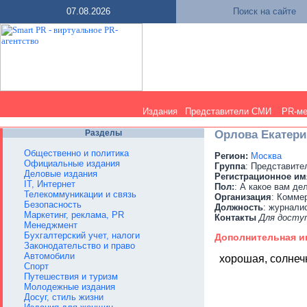
07.08.2026
Поиск на сайте
Издания
Представители СМИ
PR-м
Разделы
Орлова Екатери
Общественно и политика
Регион:
Москва
Официальные издания
Группа
: Представит
Деловые издания
Регистрационное им
IT, Интернет
Пол:
: А какое вам де
Телекоммуникации и связь
Организация
: Комме
Безопасность
Должность
: журнали
Маркетинг, реклама, PR
Контакты
Для досту
Менеджмент
Бухгалтерский учет, налоги
Дополнительная 
Законодательство и право
Автомобили
хорошая, солнеч
Спорт
Путешествия и туризм
Молодежные издания
Досуг, стиль жизни