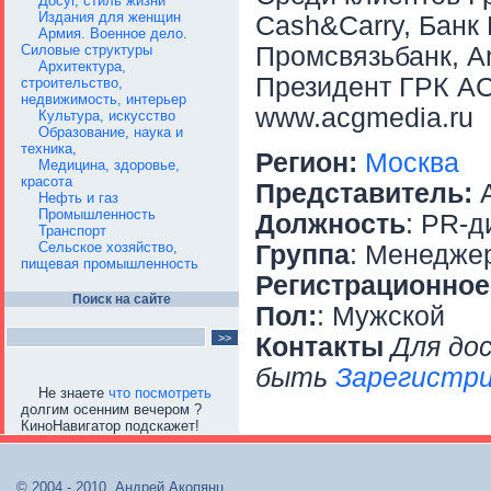
Досуг, стиль жизни
Издания для женщин
Cash&Carry, Банк
Армия. Военное дело.
Силовые структуры
Промсвязьбанк, Am
Архитектура,
Президент ГРК AC
строительство,
недвижимость, интерьер
www.acgmedia.ru
Культура, искусство
Образование, наука и
техника,
Регион:
Москва
Медицина, здоровье,
красота
Представитель:
А
Нефть и газ
Промышленность
Должность
: PR-д
Транспорт
Сельское хозяйство,
Группа
: Менедже
пищевая промышленность
Регистрационное
Поиск на сайте
Пол:
: Мужской
Контакты
Для до
быть
Зарегистри
Не знаете
что посмотреть
долгим осенним вечером ?
КиноНавигатор подскажет!
© 2004 - 2010, Андрей Акопянц