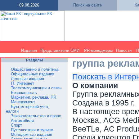
09.08.2026
Поиск на сайте
Ка
Издания
Представители СМИ
PR-менеджеры
Новости
П
Разделы
группа рекл
Общественно и политика
Официальные издания
Поискать в Интер
Деловые издания
IT, Интернет
О компании
Телекоммуникации и связь
Группа рекламны
Безопасность
Маркетинг, реклама, PR
Создана в 1995 г.
Менеджмент
Бухгалтерский учет,
В настоящее врем
налоги
Законодательство и право
Москва, ACG Media
Автомобили
Спорт
BeeTLe, AC Product
Путешествия и туризм
Молодежные издания
Среди клиентов Гр