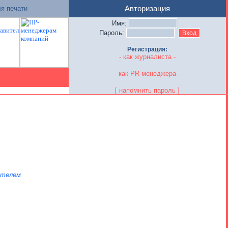
я печати
Авторизация
Имя:
Пароль:
Регистрация:
- как журналиста -
- как PR-менеджера -
[ напомнить пароль ]
ателем