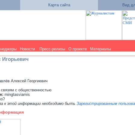
Карта сайта
Вид дл
енеджеры
Новости
Пресс-релизы
О проекте
Материалы
 Игорьевич
влёв Алексей Георгиевич
 связям с общественностью
я:
mingtasviamis
ло?
па к этой информации необходимо быть
Зарегистрированным пользов
информация