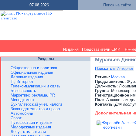
07.08.2026
Поиск на сайте
Издания
Представители СМИ
PR-м
Разделы
Муравьев Динис
Общественно и политика
Поискать в Интернет
Официальные издания
Деловые издания
Регион:
Москва
IT, Интернет
Представитель:
Жура
Телекоммуникации и связь
Должность
: Любимая
Безопасность
Группа
: Менеджер по
Маркетинг, реклама, PR
Регистрационное им
Менеджмент
Пол:
: А какое вам де
Бухгалтерский учет, налоги
Контакты
Для досту
Законодательство и право
Дополнительная 
Автомобили
Спорт
Путешествия и туризм
Молодежные издания
Досуг, стиль жизни