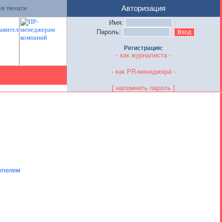
я печати
Авторизация
Имя:
Пароль:
Регистрация:
- как журналиста -
- как PR-менеджера -
[ напомнить пароль ]
ателем