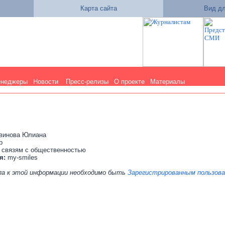
Карта сайта
Вид дл
енеджеры
Новости
Пресс-релизы
О проекте
Материалы
винова Юлиана
р
 связям с общественностью
я:
my-smiles
па к этой информации необходимо быть
Зарегистрированным пользов