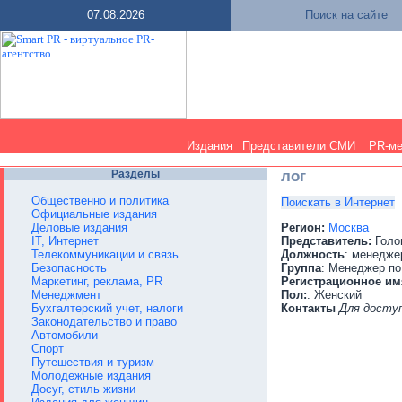
07.08.2026
Поиск на сайте
Издания
Представители СМИ
PR-м
Разделы
лог
Общественно и политика
Поискать в Интернет
Официальные издания
Деловые издания
Регион:
Москва
IT, Интернет
Представитель:
Голо
Телекоммуникации и связь
Должность
: менедже
Безопасность
Группа
: Менеджер по
Маркетинг, реклама, PR
Регистрационное им
Менеджмент
Пол:
: Женский
Бухгалтерский учет, налоги
Контакты
Для досту
Законодательство и право
Автомобили
Спорт
Путешествия и туризм
Молодежные издания
Досуг, стиль жизни