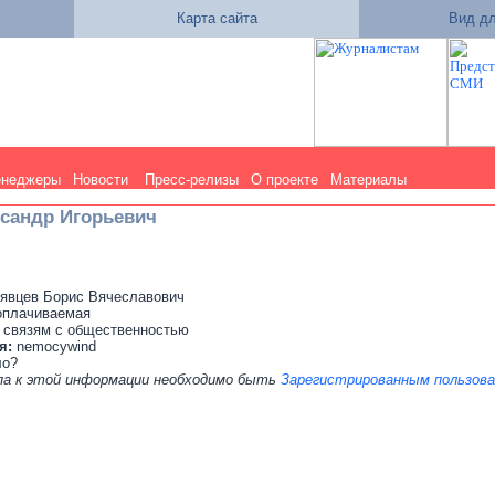
Карта сайта
Вид дл
енеджеры
Новости
Пресс-релизы
О проекте
Материалы
сандр Игорьевич
явцев Борис Вячеславович
оплачиваемая
 связям с общественностью
я:
nemocywind
ло?
па к этой информации необходимо быть
Зарегистрированным пользов