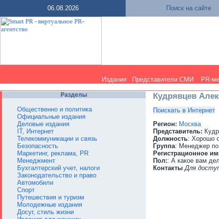
06.08.2026
Поиск на сайте
Издания
Представители СМИ
PR-м
Разделы
Кудрявцев Алек
Общественно и политика
Поискать в Интернет
Официальные издания
Деловые издания
Регион:
Москва
IT, Интернет
Представитель:
Кудр
Телекоммуникации и связь
Должность
: Хорошо 
Безопасность
Группа
: Менеджер по
Маркетинг, реклама, PR
Регистрационное им
Менеджмент
Пол:
: А какое вам де
Бухгалтерский учет, налоги
Контакты
Для досту
Законодательство и право
Автомобили
Спорт
Путешествия и туризм
Молодежные издания
Досуг, стиль жизни