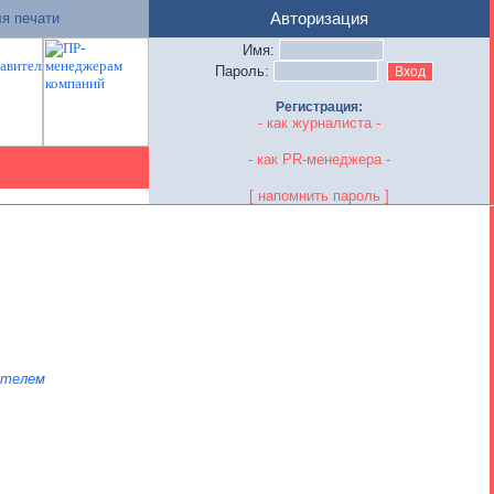
я печати
Авторизация
Имя:
Пароль:
Регистрация:
- как журналиста -
- как PR-менеджера -
[ напомнить пароль ]
ателем