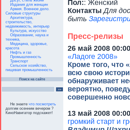
Досуг, стиль жизни
Пол:
: Женский
Издания для женщин
Армия. Военное дело.
Контакты
Для до
Силовые структуры
быть
Зарегистри
Архитектура,
строительство,
недвижимость, интерьер
Культура, искусство
Пресс-релизы
Образование, наука и
техника,
Медицина, здоровье,
26 май 2008 00:0
красота
Нефть и газ
«Ладоге 2008»
Промышленность
Транспорт
Кроме того, что 
Сельское хозяйство,
пищевая промышленность
всю свою истори
обнаруживает не
Поиск на сайте
вероятно, повед
совершенно нов
Не знаете
что посмотреть
долгим осенним вечером ?
13 май 2008 00:0
КиноНавигатор подскажет!
громкий старт и 
Владимир Шахри