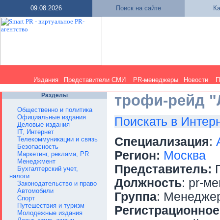
09.08.2026
Поиск на сайте
Ка
Издания
Представители СМИ
PR-менеджеры
Новости
П
Разделы
трофи-рейд "
Общественно и политика
Официальные издания
Поискать в Интер
Деловые издания
IT, Интернет
Специализация
:
Телекоммуникации и связь
Безопасность
Регион:
Москва
Маркетинг, реклама, PR
Менеджмент
Представитель:
П
Бухгалтерский учет,
налоги
Должность
: pr-м
Законодательство и право
Автомобили
Группа
: Менедже
Спорт
Путешествия и туризм
Регистрационное
Молодежные издания