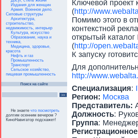
Досуг, стиль жизни
Ключевой проект 
Издания для женщин
Армия. Военное дело.
(
http://www.webalta
Силовые структуры
Помимо этого в о
Архитектура,
строительство,
контекстной рекл
недвижимость, интерьер
Культура, искусство
открытый каталог
Образование, наука и
техника,
(
http://open.webalta
Медицина, здоровье,
красота
К запуску готовит
Нефть и газ
Промышленность
Транспорт
Для дополнитель
Сельское хозяйство,
http://www.webalta
пищевая промышленность
Поиск на сайте
Специализация
:
Регион:
Москва
Представитель:
А
Не знаете
что посмотреть
Должность
: Руко
долгим осенним вечером ?
КиноНавигатор подскажет!
Группа
: Менедже
Регистрационное