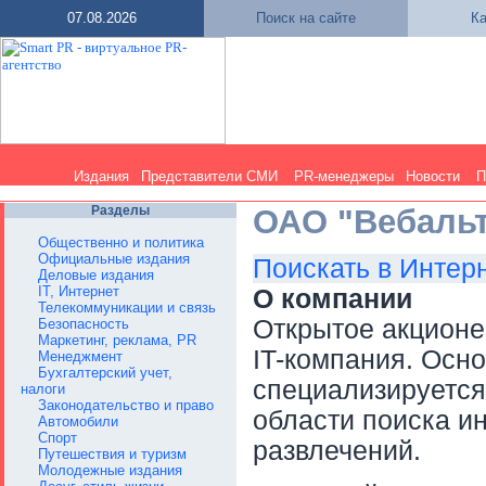
07.08.2026
Поиск на сайте
Ка
Издания
Представители СМИ
PR-менеджеры
Новости
П
Разделы
ОАО "Вебаль
Общественно и политика
Официальные издания
Поискать в Интер
Деловые издания
IT, Интернет
О компании
Телекоммуникации и связь
Открытое акционе
Безопасность
Маркетинг, реклама, PR
IT-компания. Осно
Менеджмент
Бухгалтерский учет,
специализируется
налоги
Законодательство и право
области поиска и
Автомобили
Спорт
развлечений.
Путешествия и туризм
Молодежные издания