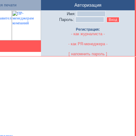
я печати
Авторизация
Имя:
Пароль:
Регистрация:
- как журналиста -
- как PR-менеджера -
[ напомнить пароль ]