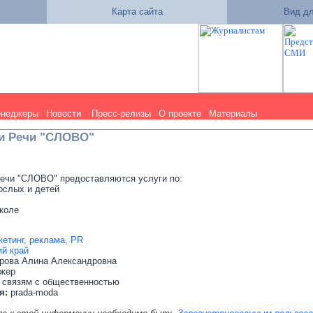
Карта сайта
Вид дл
енеджеры
Новости
Пресс-релизы
О проекте
Материалы
и Речи "СЛОВО"
речи "СЛОВО" предоставляются услуги по:
рослых и детей
школе
етинг, реклама, PR
й край
рова Алина Александровна
джер
 связям с общественностью
я:
prada-moda