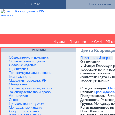
10.08.2026
Поиск на сайте
Издания
Представители СМИ
PR-м
Разделы
Центр Коррекци
Общественно и политика
Поискать в Интернет
Официальные издания
О компании
Деловые издания
В Центре Коррекции 
IT, Интернет
-коррекции речи у вз
Телекоммуникации и связь
-лечению заикания
Безопасность
-подготовки детей к 
Маркетинг, реклама, PR
-коррекции письма
Менеджмент
Бухгалтерский учет, налоги
Специализация
:
Марк
Законодательство и право
Регион:
Краснодарски
Автомобили
Представитель:
Заха
Спорт
Должность
: Pr-мене
Путешествия и туризм
Группа
: Менеджер по
Молодежные издания
Регистрационное им
Досуг, стиль жизни
Пол:
: Женский