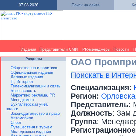
07.08.2026
Поиск на сайте
Ка
Издания
Представители СМИ
PR-менеджеры
Новости
П
Разделы
ОАО Промпр
Общественно и политика
Официальные издания
Поискать в Интер
Деловые издания
IT, Интернет
Специализация
:
Телекоммуникации и связь
Безопасность
Регион:
Орловска
Маркетинг, реклама, PR
Менеджмент
Представитель:
М
Бухгалтерский учет,
налоги
Должность
: Зам 
Законодательство и право
Автомобили
Группа
: Менедже
Спорт
Путешествия и туризм
Регистрационное
Молодежные издания