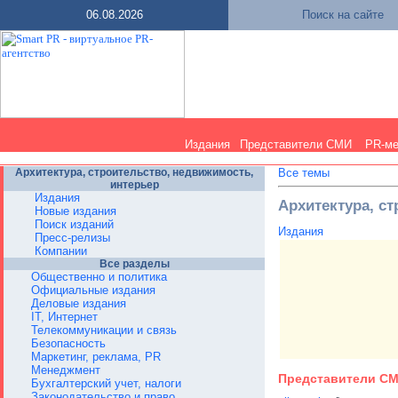
06.08.2026
Поиск на сайте
Издания
Представители СМИ
PR-м
Архитектура, строительство, недвижимость,
Все темы
интерьер
Издания
Архитектура, с
Новые издания
Поиск изданий
Издания
Пресс-релизы
Компании
Все разделы
Общественно и политика
Официальные издания
Деловые издания
IT, Интернет
Телекоммуникации и связь
Безопасность
Маркетинг, реклама, PR
Менеджмент
Представители С
Бухгалтерский учет, налоги
Законодательство и право