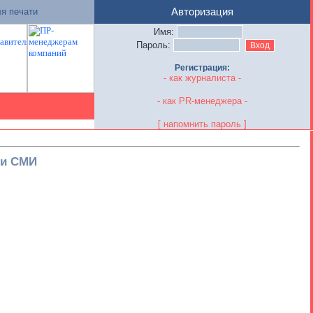
я печати
Авторизация
Имя:
Пароль:
Регистрация:
- как журналиста -
- как PR-менеджера -
[ напомнить пароль ]
ли СМИ