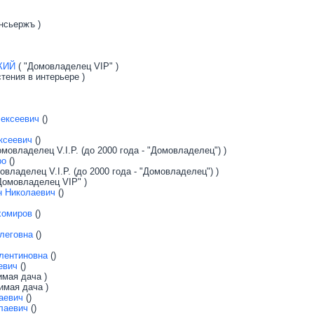
нсьержъ )
КИЙ
( "Домовладелец VIP" )
тения в интерьере )
ексеевич
()
ксеевич
()
мовладелец V.I.P. (до 2000 года - "Домовладелец") )
ро
()
овладелец V.I.P. (до 2000 года - "Домовладелец") )
Домовладелец VIP" )
н Николаевич
()
хомиров
()
леговна
()
лентиновна
()
евич
()
мая дача )
имая дача )
аевич
()
лаевич
()