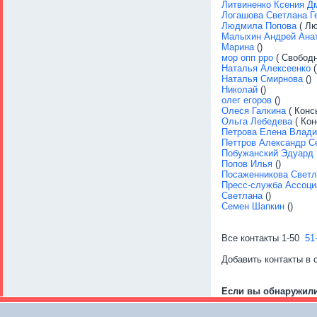
Литвиненко Ксения Д
Логашова Светлана Г
Людмила Попова
( Лю
Малыхин Андрей Ана
Марина
()
мор опп рро
( Свободн
Наталья Алексеенко
(
Наталья Смирнова
()
Николай
()
олег егоров
()
Олеся Галкина
( Конс
Ольга Лебедева
( Кон
Петрова Елена Влад
Петтров Александр С
Побужанский Эдуард 
Попов Илья
()
Посаженникова Светл
Пресс-служба Ассоци
Светлана
()
Семен Шапкин
()
Все контакты
1-50
51
Добавить контакты в 
Если вы обнаружил