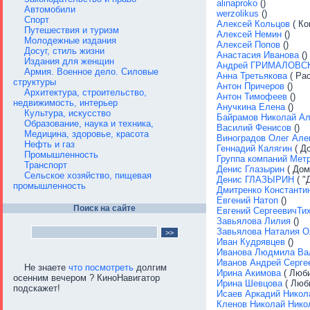
alinaproko
()
Автомобили
werzolikus
()
Спорт
Алексей Кольцов
( Ко
Путешествия и туризм
Алексей Немин
()
Молодежные издания
Алексей Попов
()
Досуг, стиль жизни
Анастасия Иванова
()
Издания для женщин
Андрей ГРИМАЛОВС
Армия. Военное дело. Силовые
Анна Третьякова
( Рас
структуры
Антон Причеров
()
Архитектура, строительство,
Антон Тимофеев
()
недвижимость, интерьер
Анучкина Елена
()
Культура, искусство
Байрамов Николай Ал
Образование, наука и техника,
Василий Фенисов
()
Медицина, здоровье, красота
Виноградов Олег Але
Нефть и газ
Геннадий Калягин
( До
Промышленность
Группа компаний Мет
Транспорт
Денис Глазырин
( Дом
Сельское хозяйство, пищевая
Денис ГЛАЗЫРИН
( "
промышленность
Дмитренко Константи
Евгений Натоп
()
Поиск на сайте
Евгений СергеевичТи
Завьялова Лилия
()
Завьялова Наталия О
Иван Кудрявцев
()
Иванова Людмила Ва
Иванов Андрей Серге
Не знаете
что посмотреть
долгим
Ирина Акимова
( Люби
осенним вечером ? КиноНавигатор
Ирина Шевцова
( Люб
подскажет!
Исаев Аркадий Никол
Кленов Николай Нико