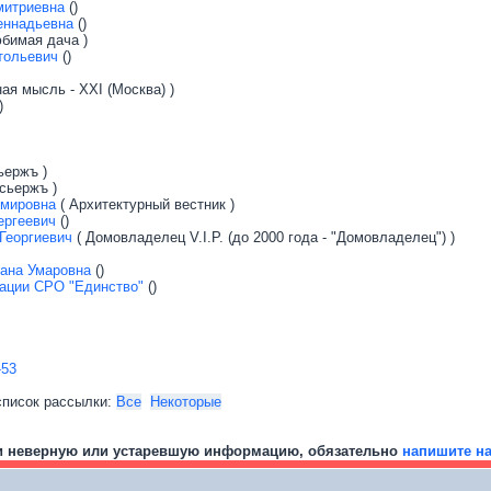
митриевна
()
еннадьевна
()
бимая дача )
тольевич
()
ая мысль - XXI (Москва) )
)
ьержъ )
сьержъ )
имировна
( Архитектурный вестник )
ергеевич
()
Георгиевич
( Домовладелец V.I.P. (до 2000 года - "Домовладелец") )
ана Умаровна
()
ации СРО "Единство"
()
-53
список рассылки:
Все
Некоторые
и неверную или устаревшую информацию, обязательно
напишите н