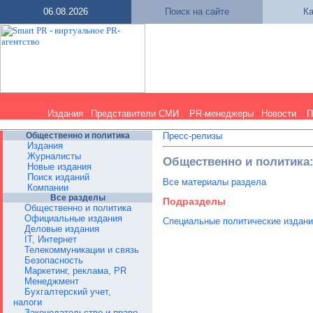
06.08.2026
Поиск на сайте
Ка
Издания
Представители СМИ
PR-менеджеры
Новости
П
Общественно и политика
Пресс-релизы
Издания
Журналисты
Общественно и политика
Новые издания
Поиск изданий
Все материалы раздела
Компании
Все разделы
Подразделы
Общественно и политика
Официальные издания
Специальные политические издан
Деловые издания
IT, Интернет
Телекоммуникации и связь
Безопасность
Маркетинг, реклама, PR
Менеджмент
Бухгалтерский учет,
налоги
Законодательство и право