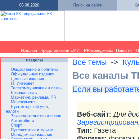
06.08.2026
Поиск на сайте
Ка
Издания
Представители СМИ
PR-менеджеры
Новости
П
Разделы
Все темы
->
Куль
Общественно и политика
Все каналы Т
Официальные издания
Деловые издания
IT, Интернет
Если вы работаете
Телекоммуникации и связь
Безопасность
Маркетинг, реклама, PR
Менеджмент
Бухгалтерский учет,
налоги
Веб-сайт:
Для до
Законодательство и право
Автомобили
Зарегистрирован
Спорт
Тип:
Газета
Путешествия и туризм
Молодежные издания
Формат:
формат А