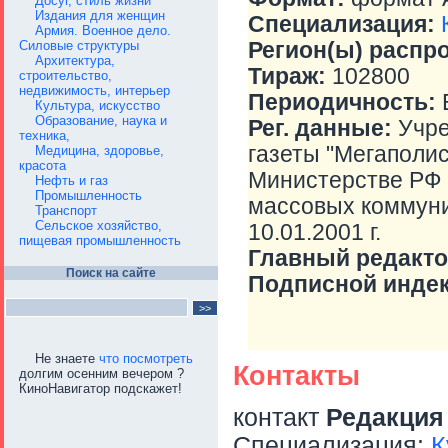
Досуг, стиль жизни
Издания для женщин
Специализация:
Армия. Военное дело.
Регион(ы) распр
Силовые структуры
Архитектура,
Тираж:
102800
строительство,
недвижимость, интерьер
Периодичность:
Е
Культура, искусство
Образование, наука и
Рег. данные:
Учре
техника,
газеты "Мегаполис
Медицина, здоровье,
красота
Министерстве РФ 
Нефть и газ
Промышленность
массовых коммуни
Транспорт
Сельское хозяйство,
10.01.2001 г.
пищевая промышленность
Главный редакто
Поиск на сайте
Подписной индек
Не знаете
что посмотреть
Контакты
долгим осенним вечером ?
КиноНавигатор подскажет!
контакт
Редакци
Специализация:
К