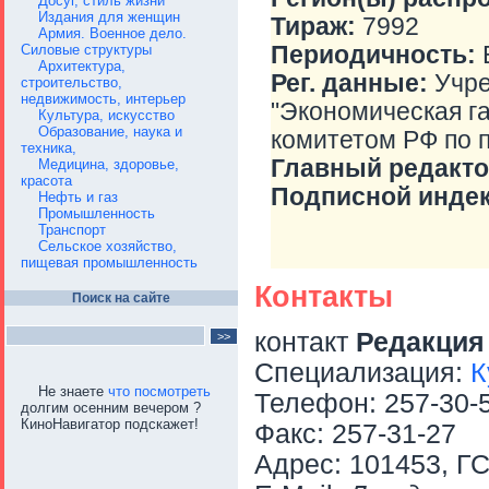
Досуг, стиль жизни
Издания для женщин
Тираж:
7992
Армия. Военное дело.
Периодичность:
Е
Силовые структуры
Архитектура,
Рег. данные:
Учре
строительство,
недвижимость, интерьер
"Экономическая г
Культура, искусство
Образование, наука и
комитетом РФ по 
техника,
Главный редакто
Медицина, здоровье,
красота
Подписной индек
Нефть и газ
Промышленность
Транспорт
Сельское хозяйство,
пищевая промышленность
Контакты
Поиск на сайте
контакт
Редакци
Специализация:
К
Не знаете
что посмотреть
Телефон: 257-30-5
долгим осенним вечером ?
КиноНавигатор подскажет!
Факс: 257-31-27
Адрес: 101453, ГС