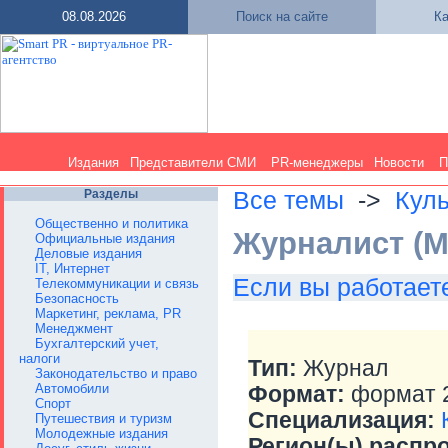
08.08.2026
Поиск на сайте
Ка
Издания
Представители СМИ
PR-менеджеры
Новости
П
Разделы
Все темы
->
Куль
Общественно и политика
Журналист (М
Официальные издания
Деловые издания
IT, Интернет
Если вы работаете
Телекоммуникации и связь
Безопасность
Маркетинг, реклама, PR
Менеджмент
Бухгалтерский учет,
налоги
Тип:
Журнал
Законодательство и право
Автомобили
Формат:
формат 2
Спорт
Специализация:
Путешествия и туризм
Молодежные издания
Регион(ы) распр