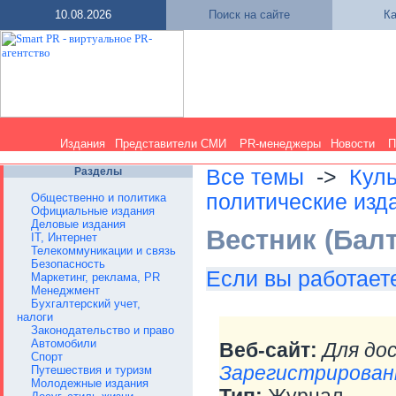
10.08.2026
Поиск на сайте
Ка
Издания
Представители СМИ
PR-менеджеры
Новости
П
Разделы
Все темы
->
Куль
политические изд
Общественно и политика
Официальные издания
Деловые издания
Вестник (Бал
IT, Интернет
Телекоммуникации и связь
Безопасность
Если вы работаете
Маркетинг, реклама, PR
Менеджмент
Бухгалтерский учет,
налоги
Законодательство и право
Автомобили
Веб-сайт:
Для до
Спорт
Зарегистрирован
Путешествия и туризм
Молодежные издания