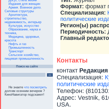
Тип:
Журнал
Досуг, стиль жизни
Издания для женщин
Формат:
формат 
Армия. Военное дело.
Силовые структуры
Специализация:
Архитектура,
политические изд
строительство,
недвижимость, интерьер
Регион(ы) распр
Культура, искусство
Образование, наука и
Периодичность:
Д
техника,
Медицина, здоровье,
Главный редакто
красота
Нефть и газ
Промышленность
Транспорт
Сельское хозяйство,
пищевая промышленность
Контакты
Поиск на сайте
контакт
Редакци
Специализация:
К
политические изд
Не знаете
что посмотреть
Телефон: (8101301
долгим осенним вечером ?
КиноНавигатор подскажет!
Адрес: Vestnik, 61
USA.