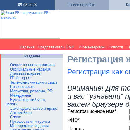
09.08.2026
Поиск на сайте
Ка
Издания
Представители СМИ
PR-менеджеры
Новости
П
Разделы
Регистрация 
Общественно и политика
Официальные издания
Регистрация как 
Деловые издания
IT, Интернет
Телекоммуникации и связь
Внимание! Для т
Безопасность
Маркетинг, реклама, PR
и вас "узнавали" 
Менеджмент
Бухгалтерский учет,
вашем браузере д
налоги
Законодательство и право
Регистрационное имя*:
Автомобили
Спорт
ФИО*:
Путешествия и туризм
Молодежные издания
Пароль: