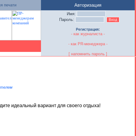
я печати
Авторизация
Имя:
Пароль:
Регистрация:
- как журналиста -
- как PR-менеджера -
[ напомнить пароль ]
ателем
йдите идеальный вариант для своего отдыха!