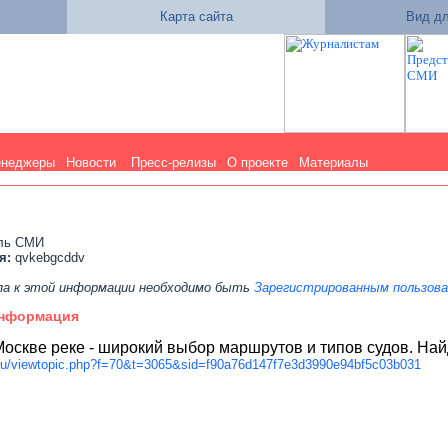
Карта сайта
Вид дл
енеджеры
Новости
Пресс-релизы
О проекте
Материалы
ель СМИ
я:
qvkebgcddv
па к этой информации необходимо быть
Зарегистрированным пользов
информация
 Москве реке - широкий выбор маршрутов и типов судов. На
.ru/viewtopic.php?f=70&t=3065&sid=f90a76d147f7e3d3990e94bf5c03b031