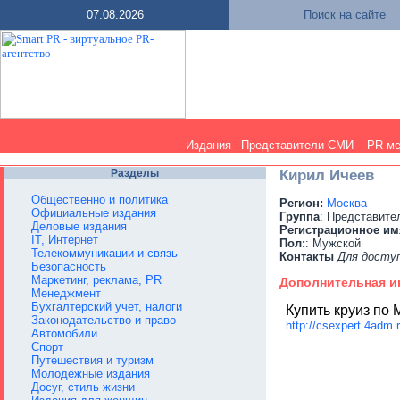
07.08.2026
Поиск на сайте
Издания
Представители СМИ
PR-м
Разделы
Кирил Ичеев
Общественно и политика
Регион:
Москва
Официальные издания
Группа
: Представит
Деловые издания
Регистрационное им
IT, Интернет
Пол:
: Мужской
Телекоммуникации и связь
Контакты
Для досту
Безопасность
Маркетинг, реклама, PR
Дополнительная 
Менеджмент
Бухгалтерский учет, налоги
Купить круиз по
Законодательство и право
http://csexpert.4adm
Автомобили
Спорт
Путешествия и туризм
Молодежные издания
Досуг, стиль жизни