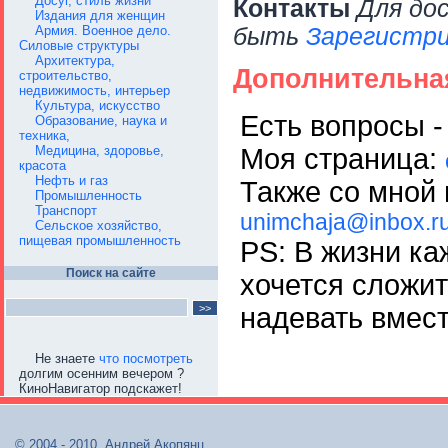
Досуг, стиль жизни
Контакты
Для до
Издания для женщин
Армия. Военное дело.
быть
Зарегистри
Силовые структуры
Архитектура,
Дополнительна
строительство,
недвижимость, интерьер
Культура, искусство
Есть вопросы -
Образование, наука и
техника,
Моя страница:
Медицина, здоровье,
красота
Нефть и газ
Также со мной 
Промышленность
Транспорт
unimchaja@inbox.r
Сельское хозяйство,
пищевая промышленность
PS: В жизни ка
Поиск на сайте
хочется сложит
надевать вмес
Не знаете
что посмотреть
долгим осенним вечером ?
КиноНавигатор подскажет!
© 2004 - 2010, Андрей Акопянц