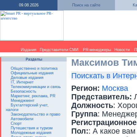
09.08.2026
Поиск на сайте
Ка
Издания
Представители СМИ
PR-менеджеры
Новости
П
Разделы
Максимов Ти
Общественно и политика
Официальные издания
Поискать в Интер
Деловые издания
IT, Интернет
Регион:
Москва
Телекоммуникации и связь
Безопасность
Представитель:
Л
Маркетинг, реклама, PR
Менеджмент
Должность
: Хор
Бухгалтерский учет,
налоги
Группа
: Менедже
Законодательство и право
Автомобили
Регистрационное
Спорт
Путешествия и туризм
Пол:
: А какое вам
Молодежные издания