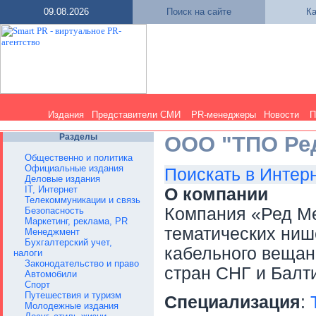
09.08.2026
Поиск на сайте
Ка
Издания
Представители СМИ
PR-менеджеры
Новости
П
Разделы
ООО "ТПО Ре
Общественно и политика
Официальные издания
Поискать в Интер
Деловые издания
IT, Интернет
О компании
Телекоммуникации и связь
Компания «Ред Ме
Безопасность
Маркетинг, реклама, PR
тематических ниш
Менеджмент
Бухгалтерский учет,
кабельного вещан
налоги
Законодательство и право
стран СНГ и Балт
Автомобили
Спорт
Путешествия и туризм
Специализация
:
Молодежные издания