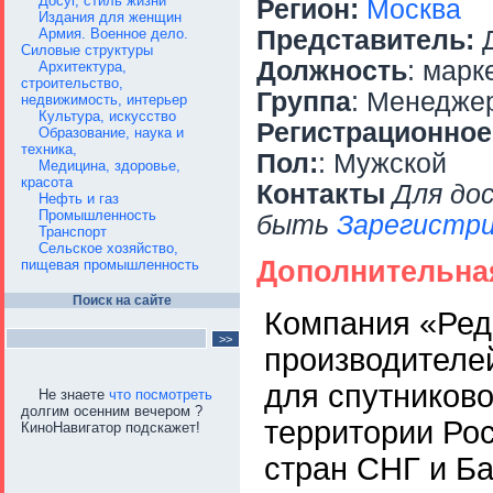
Досуг, стиль жизни
Регион:
Москва
Издания для женщин
Армия. Военное дело.
Представитель:
Д
Силовые структуры
Должность
: марк
Архитектура,
строительство,
Группа
: Менедже
недвижимость, интерьер
Культура, искусство
Регистрационное
Образование, наука и
техника,
Пол:
: Мужской
Медицина, здоровье,
красота
Контакты
Для до
Нефть и газ
Промышленность
быть
Зарегистри
Транспорт
Сельское хозяйство,
Дополнительна
пищевая промышленность
Поиск на сайте
Компания «Ред
производителе
для спутниково
Не знаете
что посмотреть
долгим осенним вечером ?
территории Рос
КиноНавигатор подскажет!
стран СНГ и Ба