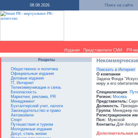
08.08.2026
Поиск на сайте
Издания
Представители СМИ
PR-м
Разделы
Некоммерчески
Общественно и политика
Поискать в Интернет
Официальные издания
О компании
Деловые издания
Задача Фонда "Искусс
IT, Интернет
миру и его обитателя
Телекоммуникации и связь
Безопасность
Специализация
:
Пут
Маркетинг, реклама, PR
Регион:
Москва
Менеджмент
Представитель:
Сeрг
Бухгалтерский учет, налоги
Должность
: Президе
Законодательство и право
Группа
: Менеджер по
Автомобили
Регистрационное им
Спорт
Пол:
: Мужской
Путешествия и туризм
Контакты
Для досту
Молодежные издания
Дополнительная 
Досуг, стиль жизни