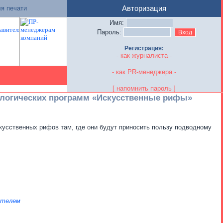
я печати
Авторизация
Имя:
Пароль:
Регистрация:
- как журналиста -
- как PR-менеджера -
[ напомнить пароль ]
логических программ «Искусственные рифы»
кусственных рифов там, где они будут приносить пользу подводному
ателем