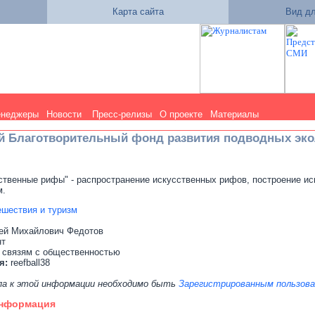
Карта сайта
Вид дл
енеджеры
Новости
Пресс-релизы
О проекте
Материалы
й Благотворительный фонд развития подводных эко
твенные рифы" - распространение искусственных рифов, построение ис
м.
ешествия и туризм
ей Михайлович Фeдoтов
нт
 связям с общественностью
я:
reefball38
па к этой информации необходимо быть
Зарегистрированным пользов
информация