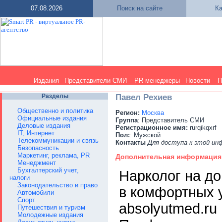
07.08.2026
Поиск на сайте
Ка
Издания
Представители СМИ
PR-менеджеры
Новости
П
Разделы
Павел Рехиев
Общественно и политика
Регион:
Москва
Официальные издания
Группа
: Представитель СМИ
Деловые издания
Регистрационное имя:
rurqikqxrf
IT, Интернет
Пол:
: Мужской
Телекоммуникации и связь
Контакты
Для доступа к этой и
Безопасность
Маркетинг, реклама, PR
Дополнительная информация
Менеджмент
Бухгалтерский учет,
Нарколог на д
налоги
Законодательство и право
в комфортных 
Автомобили
Спорт
absolyutmed.ru
Путешествия и туризм
Молодежные издания