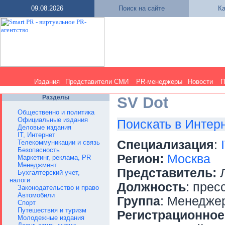
09.08.2026
Поиск на сайте
Ка
Издания
Представители СМИ
PR-менеджеры
Новости
П
Разделы
SV Dot
Общественно и политика
Официальные издания
Поискать в Интер
Деловые издания
IT, Интернет
Специализация
:
Телекоммуникации и связь
Безопасность
Регион:
Москва
Маркетинг, реклама, PR
Менеджмент
Представитель:
Л
Бухгалтерский учет,
налоги
Должность
: прес
Законодательство и право
Автомобили
Группа
: Менедже
Спорт
Путешествия и туризм
Регистрационное
Молодежные издания