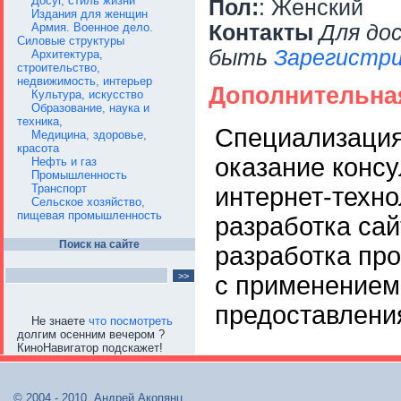
Досуг, стиль жизни
Пол:
: Женский
Издания для женщин
Армия. Военное дело.
Контакты
Для до
Силовые структуры
быть
Зарегистри
Архитектура,
строительство,
недвижимость, интерьер
Дополнительна
Культура, искусство
Образование, наука и
техника,
Специализация
Медицина, здоровье,
красота
оказание консу
Нефть и газ
Промышленность
Транспорт
интернет-техно
Сельское хозяйство,
пищевая промышленность
разработка сай
Поиск на сайте
разработка про
с применением
предоставлени
Не знаете
что посмотреть
долгим осенним вечером ?
КиноНавигатор подскажет!
© 2004 - 2010, Андрей Акопянц