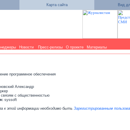
Карта сайта
Вид дл
енеджеры
Новости
Пресс-релизы
О проекте
Материалы
ение программное обеспечения
новский Александр
джер
 связям с общественностью
я:
syssoft
па к этой информации необходимо быть
Зарегистрированным пользов