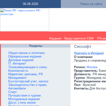
06.08.2026
Поиск на сайте
Издания
Представители СМИ
PR-м
Разделы
Сиссофт
Общественно и политика
Поискать в Интернет
Официальные издания
О компании
Деловые издания
Продажа и сопровожд
IT, Интернет
Телекоммуникации и связь
Регион:
Москва
Безопасность
Представитель:
Баки
Маркетинг, реклама, PR
Должность
: PR мене
Менеджмент
Группа
: Менеджер по
Бухгалтерский учет, налоги
Регистрационное им
Законодательство и право
Пол:
: Мужской
Автомобили
Контакты
Для досту
Спорт
Путешествия и туризм
Молодежные издания
Досуг, стиль жизни