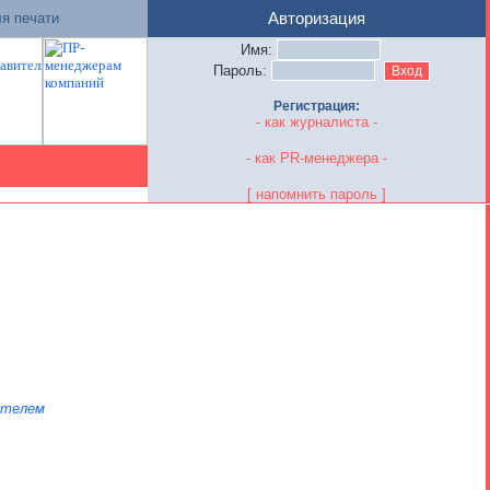
я печати
Авторизация
Имя:
Пароль:
Регистрация:
- как журналиста -
- как PR-менеджера -
[ напомнить пароль ]
ателем