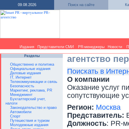
09.08.2026
Поиск на сайте
Ка
Издания
Представители СМИ
PR-менеджеры
Новости
П
Разделы
агентство пе
Общественно и политика
Официальные издания
Поискать в Интер
Деловые издания
IT, Интернет
О компании
Телекоммуникации и связь
Оказание услуг пи
Безопасность
Маркетинг, реклама, PR
сопутствующие ус
Менеджмент
Бухгалтерский учет,
налоги
Регион:
Москва
Законодательство и право
Автомобили
Представитель:
Е
Спорт
Путешествия и туризм
Должность
: PR-
Молодежные издания