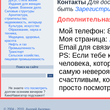
Досуг, стиль жизни
Контакты
Для до
Издания для женщин
Армия. Военное дело.
быть
Зарегистри
Силовые структуры
Архитектура,
Дополнительна
строительство,
недвижимость, интерьер
Культура, искусство
Мой телефон: 
Образование, наука и
техника,
Моя страница:
Медицина, здоровье,
красота
Нефть и газ
Email для связ
Промышленность
Транспорт
PS: Если тебе 
Сельское хозяйство,
пищевая промышленность
человека, кот
Поиск на сайте
самую невероя
счастливым, ко
просто посмотр
Не знаете
что посмотреть
долгим осенним вечером ?
КиноНавигатор подскажет!
© 2004 - 2010, Андрей Акопянц