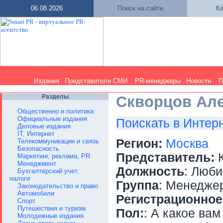
06.08.2026
Поиск на сайте
Ка
Издания
Представители СМИ
PR-менеджеры
Новости
П
Разделы
Скворцов Ал
Общественно и политика
Официальные издания
Поискать в Интер
Деловые издания
IT, Интернет
Регион:
Москва
Телекоммуникации и связь
Безопасность
Представитель:
К
Маркетинг, реклама, PR
Менеджмент
Должность
: Люб
Бухгалтерский учет,
налоги
Группа
: Менедже
Законодательство и право
Автомобили
Регистрационное
Спорт
Путешествия и туризм
Пол:
: А какое вам
Молодежные издания