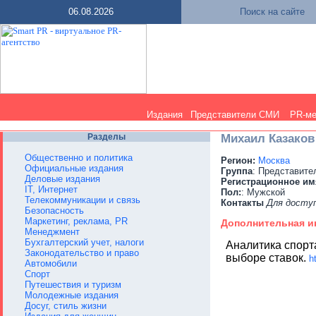
06.08.2026
Поиск на сайте
Издания
Представители СМИ
PR-м
Разделы
Михаил Казаков
Общественно и политика
Регион:
Москва
Официальные издания
Группа
: Представит
Деловые издания
Регистрационное им
IT, Интернет
Пол:
: Мужской
Телекоммуникации и связь
Контакты
Для досту
Безопасность
Маркетинг, реклама, PR
Дополнительная 
Менеджмент
Бухгалтерский учет, налоги
Аналитика спорта
Законодательство и право
выборе ставок.
h
Автомобили
Спорт
Путешествия и туризм
Молодежные издания
Досуг, стиль жизни