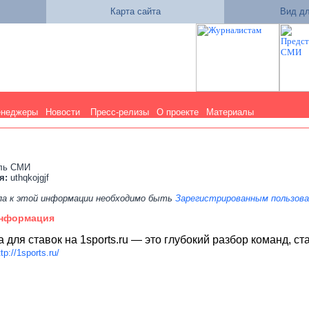
Карта сайта
Вид дл
енеджеры
Новости
Пресс-релизы
О проекте
Материалы
ель СМИ
я:
uthqkojgjf
па к этой информации необходимо быть
Зарегистрированным пользов
информация
 для ставок на 1sports.ru — это глубокий разбор команд, 
ttp://1sports.ru/