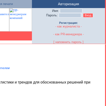
я печати
Авторизация
Имя:
Пароль:
Регистрация:
- как журналиста -
- как PR-менеджера -
[ напомнить пароль ]
ателем
статистики и трендов для обоснованных решений при