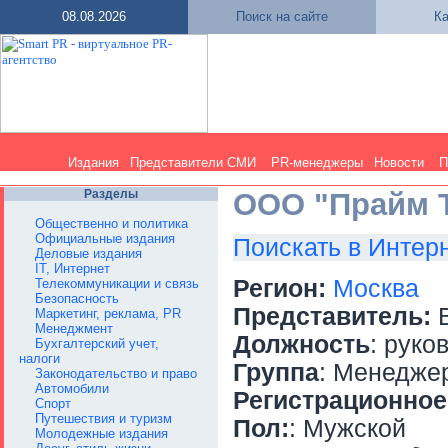
08.08.2026
Поиск на сайте
Ка
Издания
Представители СМИ
PR-менеджеры
Новости
П
Разделы
ООО "Прайм 
Общественно и политика
Официальные издания
Поискать в Интер
Деловые издания
IT, Интернет
Регион:
Москва
Телекоммуникации и связь
Безопасность
Представитель:
В
Маркетинг, реклама, PR
Менеджмент
Должность
: руко
Бухгалтерский учет,
налоги
Группа
: Менедже
Законодательство и право
Автомобили
Регистрационное
Спорт
Путешествия и туризм
Пол:
: Мужской
Молодежные издания