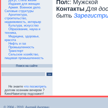
Досуг, стиль жизни
Пол:
: Мужской
Издания для женщин
Армия. Военное дело.
Контакты
Для до
Силовые структуры
быть
Зарегистри
Архитектура,
строительство,
недвижимость, интерьер
Культура, искусство
Образование, наука и
техника,
Медицина, здоровье,
красота
Нефть и газ
Промышленность
Транспорт
Сельское хозяйство,
пищевая промышленность
Поиск на сайте
Не знаете
что посмотреть
долгим осенним вечером ?
КиноНавигатор подскажет!
© 2004 - 2010, Андрей Акопянц