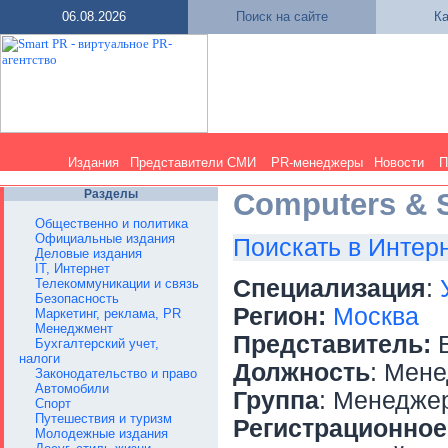
06.08.2026
Поиск на сайте
Ка
Издания
Представители СМИ
PR-менеджеры
Новости
П
Разделы
Computers & 
Общественно и политика
Официальные издания
Поискать в Интер
Деловые издания
IT, Интернет
Специализация
:
Телекоммуникации и связь
Безопасность
Регион:
Москва
Маркетинг, реклама, PR
Менеджмент
Представитель:
Б
Бухгалтерский учет,
налоги
Должность
: Мен
Законодательство и право
Автомобили
Группа
: Менедже
Спорт
Путешествия и туризм
Регистрационное
Молодежные издания