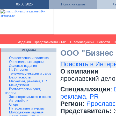
06.08.2026
Поиск на сайте
Ка
Издания
Представители СМИ
PR-менеджеры
Новости
П
Разделы
ООО "Бизнес 
Общественно и политика
Официальные издания
Поискать в Интер
Деловые издания
IT, Интернет
О компании
Телекоммуникации и связь
ярославский дело
Безопасность
Маркетинг, реклама, PR
Менеджмент
Специализация
:
Бухгалтерский учет,
налоги
реклама, PR
Законодательство и право
Автомобили
Регион:
Ярославс
Спорт
Путешествия и туризм
Представитель:
З
Молодежные издания