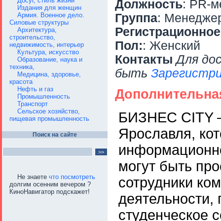
Досуг, стиль жизни
Должность
: PR-
Издания для женщин
Армия. Военное дело.
Группа
: Менедже
Силовые структуры
Регистрационное
Архитектура,
строительство,
Пол:
: Женский
недвижимость, интерьер
Культура, искусство
Контакты
Для до
Образование, наука и
техника,
быть
Зарегистри
Медицина, здоровье,
красота
Нефть и газ
Дополнительна
Промышленность
Транспорт
Сельское хозяйство,
БИЗНЕС CITY –
пищевая промышленность
Ярославля, ко
Поиск на сайте
информационно
могут быть про
Не знаете
что посмотреть
сотрудники ком
долгим осенним вечером ?
КиноНавигатор подскажет!
деятельности, 
студенческое с