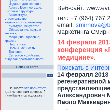
Досуг, стиль жизни
Издания для женщин
Веб-сайт: www.evol
Армия. Военное дело.
Силовые структуры
Архитектура,
тел: +7 (964) 767 
строительство,
недвижимость, интерьер
email:
smirnova@bi
Культура, искусство
Образование, наука и
маркетинга Смир
техника,
Медицина, здоровье,
14 февраля 201
красота
Нефть и газ
Промышленность
конференция «Р
Транспорт
Сельское хозяйство,
медицине».
пищевая промышленность
Поискать в Интер
Поиск на сайте
14 февраля 201
регенеративной 
представляющие 
Не знаете
что посмотреть
долгим осенним вечером ?
Александрович М
КиноНавигатор подскажет!
Паоло Маккиари