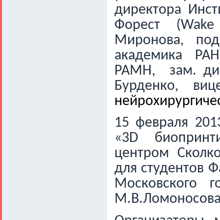
директора Инст
Форест (
Wake
Миронова, под
академика
РАН
РАМН,
зам. д
Бурденко,
виц
нейрохирургиче
15 февраля 201
«3D биопринт
центром Сколко
для студентов 
Московского г
М.В.Ломоносова