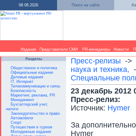
08.08.2026
Поиск на сайте
Ка
Издания
Представители СМИ
PR-менеджеры
Новости
П
Разделы
Пресс-релизы
-
наука и техника,
Общественно и политика
Официальные издания
Специальные пол
Деловые издания
IT, Интернет
Телекоммуникации и связь
23 декабрь 2012 
Безопасность
Маркетинг, реклама, PR
Пресс-релиз:
Менеджмент
Бухгалтерский учет,
Источник:
Hymer
налоги
Законодательство и право
Автомобили
Спорт
За дополнительн
Путешествия и туризм
Молодежные издания
Hymer