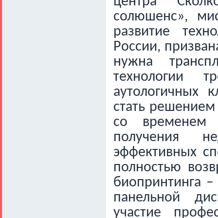
центра Сколк
солюшенс», мис
развитие техн
России, призван
нужна транспл
технологии т
аутологичных 
стать решением
со временем 
получения н
эффективных сп
полностью возв
биопринтинга –
панельной дис
участие проф