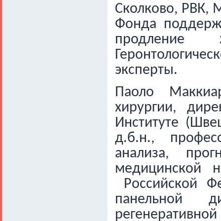
Сколково, РВК,
М
Фонда
поддерж
продление
Геронтологиче
эксперты.
Паоло Маккиа
хирургии, дир
Институте (Шве
д.б.н., профе
анализа, прог
медицинской н
Российской Ф
панельной ди
регенеративной