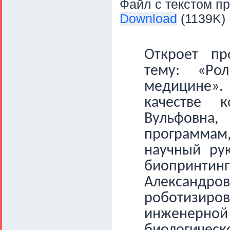
Файл с текстом пр
Download
(1139K)
Откроет пр
тему: «Ро
медицине».
качестве 
Вульфовн
программам
научный ру
биопринтинг
Александро
роботизиро
инженерно