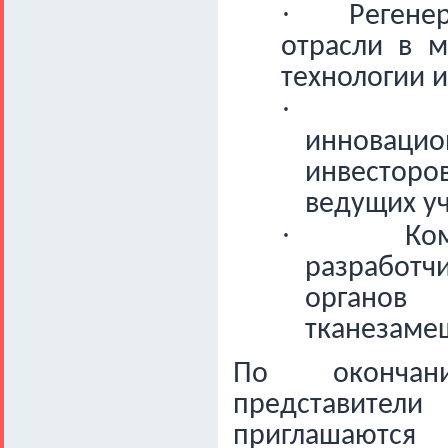
·
Регене
отрасли в м
технологии и
·
инноваци
инвестор
ведущих уч
·
Ко
разработч
органо
тканезаме
По окончани
представител
приглашаются