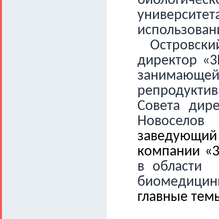
биологиче
университет
использован
Островск
директор «3
занимающейс
репродуктив
C
овета дир
Новоселов
заведующий
компании «3
в области
биомедици
главные тем