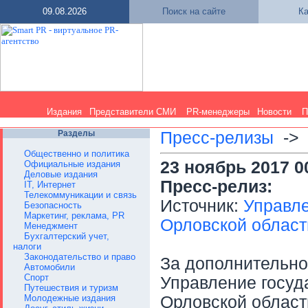
09.08.2026
Поиск на сайте
Ка
Издания
Представители СМИ
PR-менеджеры
Новости
П
Разделы
Пресс-релизы
-
Общественно и политика
23 ноябрь 2017 0
Официальные издания
Деловые издания
Пресс-релиз:
IT, Интернет
Телекоммуникации и связь
Источник:
Управле
Безопасность
Маркетинг, реклама, PR
Орловской област
Менеджмент
Бухгалтерский учет,
налоги
Законодательство и право
За дополнительн
Автомобили
Спорт
Управление госуд
Путешествия и туризм
Молодежные издания
Орловской области 