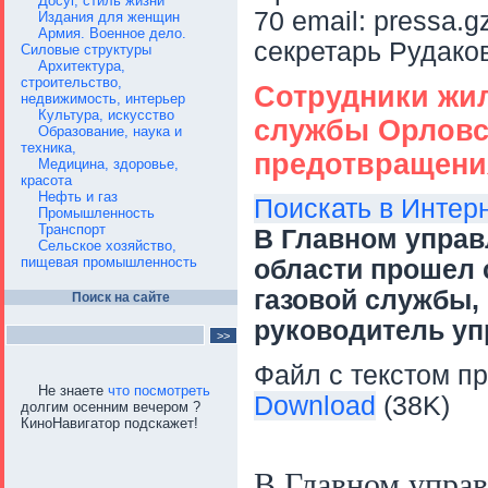
Досуг, стиль жизни
70 email: pressa.
Издания для женщин
Армия. Военное дело.
секретарь Рудако
Силовые структуры
Архитектура,
строительство,
Сотрудники жил
недвижимость, интерьер
Культура, искусство
службы Орловс
Образование, наука и
техника,
предотвращени
Медицина, здоровье,
красота
Нефть и газ
Поискать в Интер
Промышленность
Транспорт
В Главном управ
Сельское хозяйство,
пищевая промышленность
области прошел 
газовой службы,
Поиск на сайте
руководитель уп
Файл с текстом пр
Не знаете
что посмотреть
Download
(38K)
долгим осенним вечером ?
КиноНавигатор подскажет!
В Главном упра