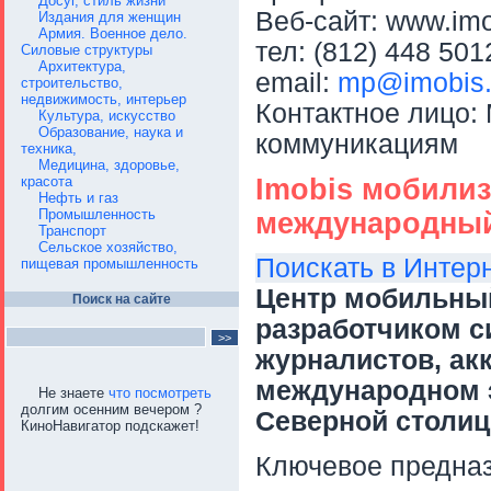
Досуг, стиль жизни
Веб-сайт: www.imo
Издания для женщин
Армия. Военное дело.
тел: (812) 448 501
Силовые структуры
Архитектура,
email:
mp@imobis.
строительство,
недвижимость, интерьер
Контактное лицо:
Культура, искусство
Образование, наука и
коммуникациям
техника,
Медицина, здоровье,
Imobis мобилиз
красота
Нефть и газ
Промышленность
международный
Транспорт
Сельское хозяйство,
Поискать в Интер
пищевая промышленность
Центр мобильны
Поиск на сайте
разработчиком 
журналистов, ак
международном 
Не знаете
что посмотреть
долгим осенним вечером ?
Северной столице
КиноНавигатор подскажет!
Ключевое предна