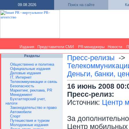
09.08.2026
Поиск на сайте
Ка
Издания
Представители СМИ
PR-менеджеры
Новости
П
Разделы
Пресс-релизы
-
Телекоммуникации
Общественно и политика
Официальные издания
Деньги, банки, це
Деловые издания
IT, Интернет
Телекоммуникации и связь
16 июнь 2008 00:
Безопасность
Маркетинг, реклама, PR
Пресс-релиз:
Менеджмент
Бухгалтерский учет,
Источник:
Центр м
налоги
Законодательство и право
Автомобили
Спорт
За дополнительн
Путешествия и туризм
Молодежные издания
Центр мобильных 