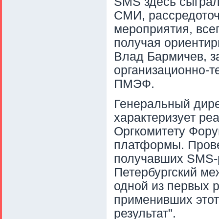
SMS здесь сыграл
СМИ, рассредото
мероприятия, всег
получая ориентир
Влад Бармичев, з
организационно-т
ПМЭФ.
Генеральный дире
характеризует ре
Оргкомитету Фору
платформы. Прове
получавших SMS-р
Петербургский м
одной из первых 
применивших этот 
результат".