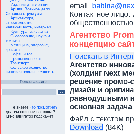
Досуг, стиль жизни
email:
babina@nex
Издания для женщин
Армия. Военное дело.
Контактное лицо: 
Силовые структуры
Архитектура,
общественностью
строительство,
недвижимость, интерьер
Культура, искусство
Агентство Promo
Образование, наука и
техника,
концепцию сайт
Медицина, здоровье,
красота
Нефть и газ
Поискать в Интер
Промышленность
Транспорт
Агентство иннова
Сельское хозяйство,
(холдинг Next Me
пищевая промышленность
решение промо-с
Поиск на сайте
дизайн и оригин
равнодушными ни
основная задача
Не знаете
что посмотреть
долгим осенним вечером ?
КиноНавигатор подскажет!
Файл с текстом пр
Download
(84K)