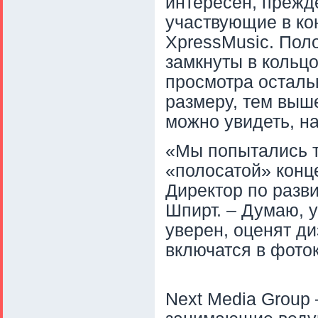
интересен, прежде
участвующие в ко
XpressMusic. Пол
замкнуты в кольцо
просмотра осталь
размеру, тем выше
можно увидеть, н
«Мы попытались т
«полосатой» конц
Директор по разви
Шпирт. – Думаю, у
уверен, оценят д
включатся в фото
Next Media Group