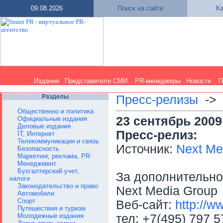
09.08.2026
Поиск на сайте
Ка
Издания
Представители СМИ
PR-менеджеры
Новости
П
Разделы
Пресс-релизы
-
Общественно и политика
23 сентябрь 2009
Официальные издания
Деловые издания
Пресс-релиз:
IT, Интернет
Телекоммуникации и связь
Источник:
Next Me
Безопасность
Маркетинг, реклама, PR
Менеджмент
Бухгалтерский учет,
За дополнительн
налоги
Законодательство и право
Next Media Group
Автомобили
Спорт
Веб-сайт:
http://w
Путешествия и туризм
Молодежные издания
тел: +7(495) 797 5