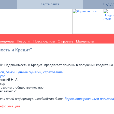
Карта сайта
Вид дл
енеджеры
Новости
Пресс-релизы
О проекте
Материалы
ость и Кредит"
К: Недвижимость и Кредит" предлагает помощь в получении кредита на
ги, банки, ценные бумагии, страхование
ург
нский Н. А.
джер
 связям с общественностью
я:
asker123
па к этой информации необходимо быть
Зарегистрированным пользов
информация