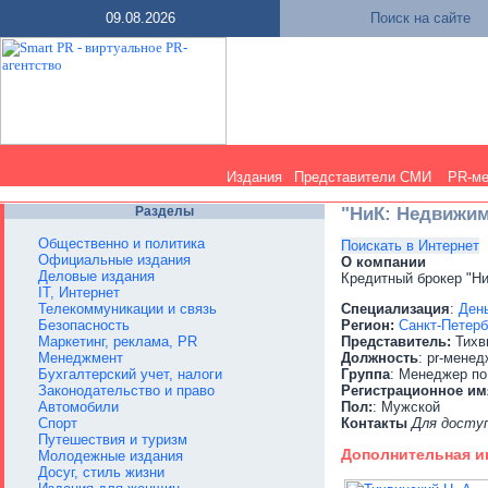
09.08.2026
Поиск на сайте
Издания
Представители СМИ
PR-м
Разделы
"НиК: Недвижим
Общественно и политика
Поискать в Интернет
Официальные издания
О компании
Деловые издания
Кредитный брокер "Ни
IT, Интернет
Телекоммуникации и связь
Специализация
:
День
Безопасность
Регион:
Санкт-Петерб
Маркетинг, реклама, PR
Представитель:
Тихви
Менеджмент
Должность
: pr-мене
Бухгалтерский учет, налоги
Группа
: Менеджер по
Законодательство и право
Регистрационное им
Автомобили
Пол:
: Мужской
Спорт
Контакты
Для досту
Путешествия и туризм
Дополнительная 
Молодежные издания
Досуг, стиль жизни