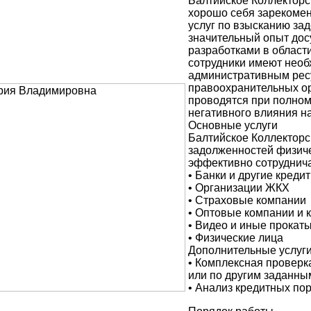
Балтийское Коллекторс
хорошо себя зарекоме
услуг по взысканию за
значительный опыт дос
разработками в област
сотрудники имеют необ
административным ресур
правоохранительных ор
проводятся при полном
негативного влияния на
Основные услуги
Балтийское Коллекторс
задолженностей физиче
эффективно сотруднича
• Банки и другие кред
• Организации ЖКХ
• Страховые компании
• Оптовые компании и 
• Видео и иные прокат
• Физические лица
Дополнительные услуг
• Комплексная проверк
или по другим заданны
• Анализ кредитных по