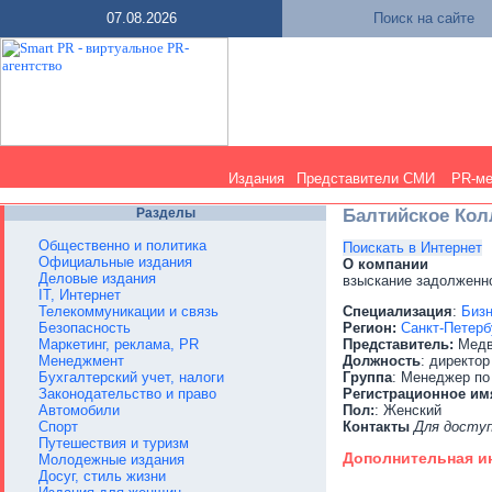
07.08.2026
Поиск на сайте
Издания
Представители СМИ
PR-м
Разделы
Балтийское Кол
Общественно и политика
Поискать в Интернет
Официальные издания
О компании
Деловые издания
взыскание задолженн
IT, Интернет
Телекоммуникации и связь
Специализация
:
Бизн
Безопасность
Регион:
Санкт-Петерб
Маркетинг, реклама, PR
Представитель:
Медв
Менеджмент
Должность
: директор
Бухгалтерский учет, налоги
Группа
: Менеджер по
Законодательство и право
Регистрационное им
Автомобили
Пол:
: Женский
Спорт
Контакты
Для досту
Путешествия и туризм
Дополнительная 
Молодежные издания
Досуг, стиль жизни