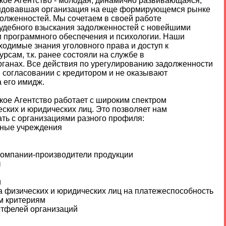
кое Агентство - молодая, динамично развивающаяся,
ндовавшая организация на еще формирующемся рынке
долженностей. Мы сочетаем в своей работе
удебного взыскания задолженностей с новейшими
и программного обеспечения и психологии. Наши
ходимые знания уголовного права и доступ к
сам, т.к. ранее состояли на службе в
ганах. Все действия по урегулированию задолженности
 согласовании с кредитором и не оказывают
 его имидж.
кое Агентство работает с широким спектром
ских и юридических лиц. Это позволяет нам
ть с организациями разного профиля:
итные учреждения
компании-производители продукции
ы
и
а физических и юридических лиц на платежеспособность
м критериям
ртфелей организаций