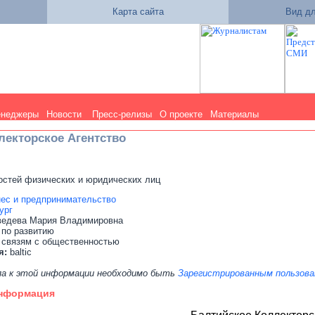
Карта сайта
Вид дл
енеджеры
Новости
Пресс-релизы
О проекте
Материалы
лекторское Агентство
остей физических и юридических лиц
ес и предпринимательство
ург
едева Мария Владимировна
 по развитию
 связям с общественностью
я:
baltic
па к этой информации необходимо быть
Зарегистрированным пользов
информация