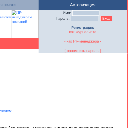
я печати
Авторизация
Имя:
Пароль:
Регистрация:
- как журналиста -
- как PR-менеджера -
[ напомнить пароль ]
ателем