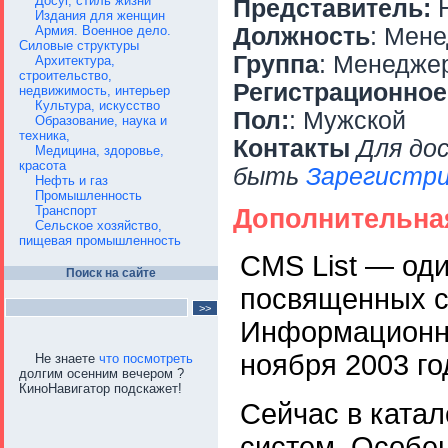
Досуг, стиль жизни
Представитель:
Н
Издания для женщин
Армия. Военное дело.
Должность
: Мен
Силовые структуры
Группа
: Менедже
Архитектура,
строительство,
Регистрационное
недвижимость, интерьер
Культура, искусство
Пол:
: Мужской
Образование, наука и
техника,
Контакты
Для до
Медицина, здоровье,
красота
быть
Зарегистри
Нефть и газ
Промышленность
Транспорт
Дополнительна
Сельское хозяйство,
пищевая промышленность
CMS List — оди
Поиск на сайте
посвященных с
Информационный
ноября 2003 го
Не знаете
что посмотреть
долгим осенним вечером ?
КиноНавигатор подскажет!
Сейчас в катал
систем. Особен