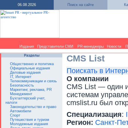
06.08.2026
Поиск на сайте
Ка
Издания
Представители СМИ
PR-менеджеры
Новости
П
Разделы
CMS List
Общественно и политика
Официальные издания
Поискать в Интер
Деловые издания
IT, Интернет
О компании
Телекоммуникации и связь
CMS List — один 
Безопасность
Маркетинг, реклама, PR
системам управл
Менеджмент
Бухгалтерский учет,
cmslist.ru был отк
налоги
Законодательство и право
Автомобили
Специализация
:
Спорт
Путешествия и туризм
Регион:
Санкт-Пе
Молодежные издания