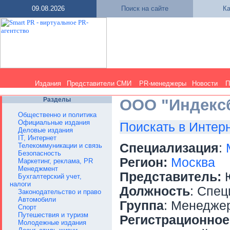
09.08.2026
Поиск на сайте
Ка
Издания
Представители СМИ
PR-менеджеры
Новости
П
Разделы
ООО "Индексб
Общественно и политика
Официальные издания
Поискать в Интер
Деловые издания
IT, Интернет
Специализация
:
Телекоммуникации и связь
Безопасность
Регион:
Москва
Маркетинг, реклама, PR
Менеджмент
Представитель:
Ю
Бухгалтерский учет,
налоги
Должность
: Спец
Законодательство и право
Автомобили
Группа
: Менедже
Спорт
Путешествия и туризм
Регистрационное
Молодежные издания