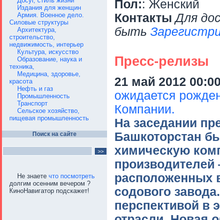
Досуг, стиль жизни
Пол:
: Женский
Издания для женщин
Армия. Военное дело.
Контакты
Для до
Силовые структуры
быть
Зарегистри
Архитектура,
строительство,
недвижимость, интерьер
Культура, искусство
Пресс-релизы
Образование, наука и
техника,
Медицина, здоровье,
21 май 2012 00:0
красота
Нефть и газ
ожидается рожде
Промышленность
Транспорт
Компании.
Сельское хозяйство,
пищевая промышленность
На заседании пр
Башкоторстан б
Поиск на сайте
химическую комп
производителей 
расположенных в
Не знаете
что посмотреть
долгим осенним вечером ?
содового завода
КиноНавигатор подскажет!
перспективой в 
отрасли. Новая 